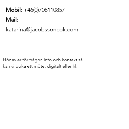
Mobil
: +46(0)708110857
Mail:
katarina@jacobssoncok.com
Hör av er för frågor, info och kontakt så
kan vi boka ett möte, digitalt eller Irl.
For questions, info or contact, please
connect for a meeting, digital or Irl.
​Looking forward hearing from you!
Vattengatan 15b
582 32 Linköping