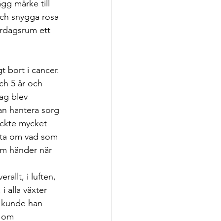
gg märke till 
och snygga rosa 
ardagsrum ett 
ch 5 år och 
ag blev 
kan hantera sorg 
yckte mycket 
fta om vad som 
om händer när 
rallt, i luften, 
i alla växter 
 kunde han 
t om 