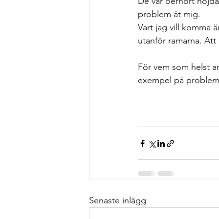
De var oerhört nöjda 
problem åt mig. 
Vart jag vill komma är
utanför ramarna. Att
För vem som helst an
exempel på probleml
Senaste inlägg