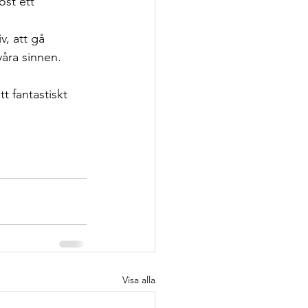
öst ett 
v, att gå 
åra sinnen. 
 fantastiskt 
Visa alla