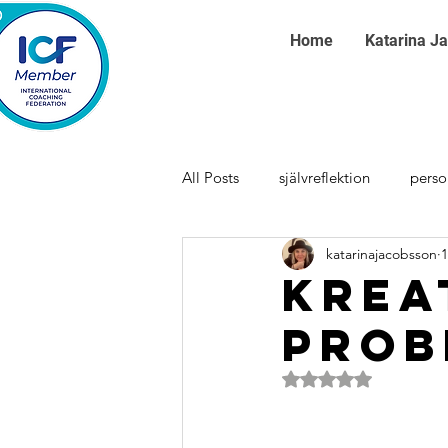
Home
Katarina J
All Posts
självreflektion
perso
katarinajacobsson
1
Krea
prob
Betygsatt till NaN a