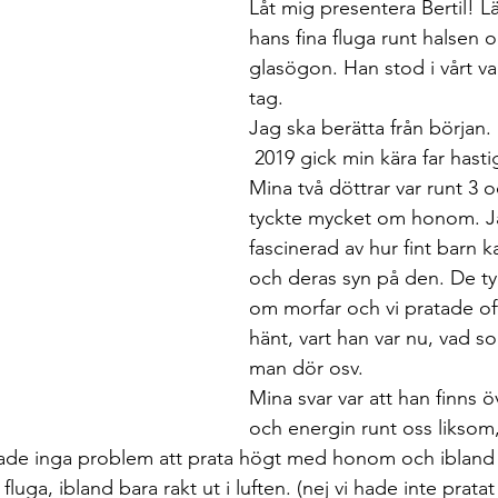
Låt mig presentera Bertil! Lä
hans fina fluga runt halsen 
glasögon. Han stod i vårt v
tag. 
Jag ska berätta från början.
 2019 gick min kära far hastigt bort i cancer. 
Mina två döttrar var runt 3 o
tyckte mycket om honom. J
fascinerad av hur fint barn 
och deras syn på den. De t
om morfar och vi pratade o
hänt, vart han var nu, vad s
man dör osv. 
Mina svar var att han finns öve
och energin runt oss liksom, 
 hade inga problem att prata högt med honom och ibland
 fluga, ibland bara rakt ut i luften. (nej vi hade inte prata