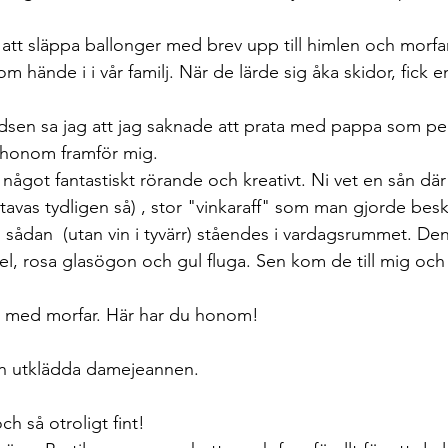
tt släppa ballonger med brev upp till himlen och morfar,
m hände i i vår familj. När de lärde sig åka skidor, fick e
edsen sa jag att jag saknade att prata med pappa som per
r honom framför mig.  
ågot fantastiskt rörande och kreativt. Ni vet en sån där 
tavas tydligen så) , stor "vinkaraff" som man gjorde bes
n sådan  (utan vin i tyvärr) ståendes i vardagsrummet. De
el, rosa glasögon och gul fluga. Sen kom de till mig och
a med morfar. Här har du honom! 
n utklädda damejeannen. 
h så otroligt fint! 