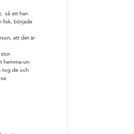
  så att han 
n fisk, började 
son, att det är 
stor 
kt hemma-vin 
n tog de och 
 sa: