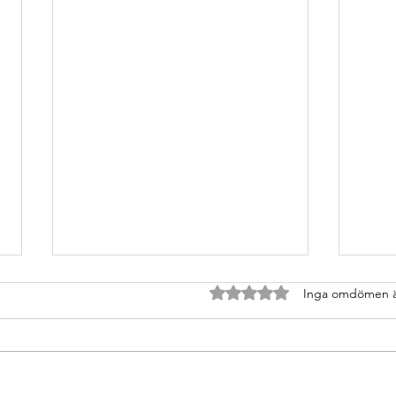
Betygsatt till 0 av 5 stjärnor
Inga omdömen 