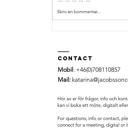
Skriv en kommentar...
V.ä.r.d.e.r.i.n.
Contact
Mobil
: +46(0)708110857
Mail:
katarina@jacobsson
Hör av er för frågor, info och kont
kan vi boka ett möte, digitalt eller
For questions, info or contact, pl
connect for a meeting, digital or I