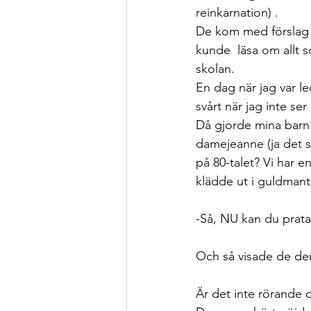
reinkarnation) . 
De kom med förslag a
kunde  läsa om allt so
skolan.
En dag när jag var l
svårt när jag inte se
Då gjorde mina barn n
damejeanne (ja det s
på 80-talet? Vi har e
klädde ut i guldmant
-Så, NU kan du prat
Och så visade de de
Är det inte rörande oc