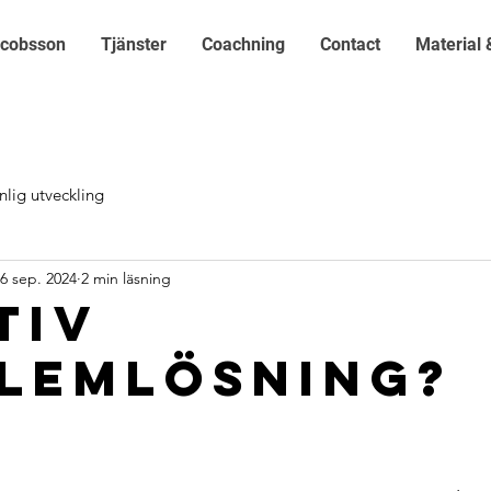
acobsson
Tjänster
Coachning
Contact
Material 
nlig utveckling
6 sep. 2024
2 min läsning
tiv
lemlösning?
v 5 stjärnor.