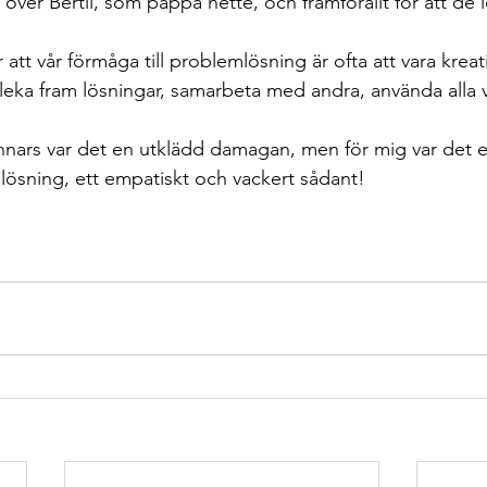
över Bertil, som pappa hette, och framförallt för att de l
 att vår förmåga till problemlösning är ofta att vara kreati
 leka fram lösningar, samarbeta med andra, använda alla v
nars var det en utklädd damagan, men för mig var det ett
ösning, ett empatiskt och vackert sådant! 