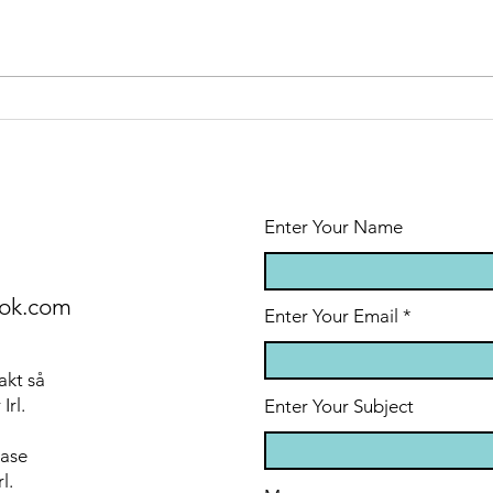
Må
Återhämtning-
eller rehab?
g.a.r
Enter Your Name
cok.com
Enter Your Email
akt så
 Irl.
Enter Your Subject
ease
rl.