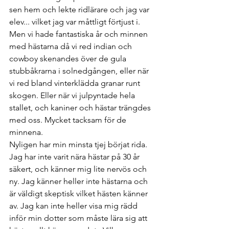
sen hem och lekte ridlärare och jag var 
elev... vilket jag var måttligt förtjust i. 
Men vi hade fantastiska år och minnen 
med hästarna då vi red indian och 
cowboy skenandes över de gula 
stubbåkrarna i solnedgången, eller när 
vi red bland vinterklädda granar runt 
skogen. Eller när vi julpyntade hela 
stallet, och kaniner och hästar trängdes 
med oss. Mycket tacksam för de 
minnena. 
Nyligen har min minsta tjej börjat rida.  
Jag har inte varit nära hästar på 30 år 
säkert, och känner mig lite nervös och 
ny. Jag känner heller inte hästarna och 
är väldigt skeptisk vilket hästen känner 
av. Jag kan inte heller visa mig rädd 
inför min dotter som måste lära sig att 