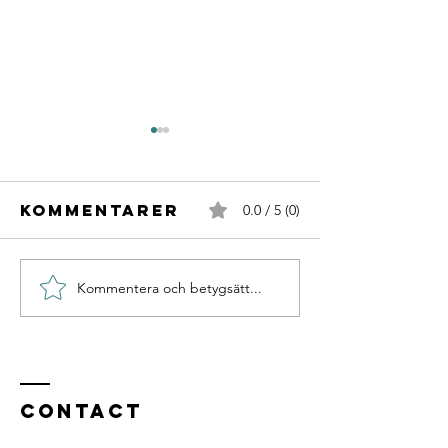
Kommentarer
0.0 / 5 (0)
Kommentera och betygsätt...
Återhämtning-
Måndags
eller rehab?
Contact