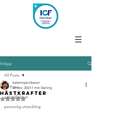
Inlägg
All Posts
katarinajacobsson
All Posts
27 nov. 2023
1 min läsning
Hästkrafter
självreflektion
Betygsatt till NaN av 5 stjärnor.
personlig utveckling